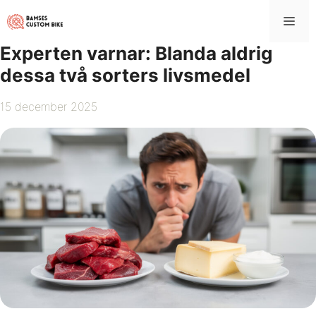
Hoppa
Me
till
innehåll
Experten varnar: Blanda aldrig
dessa två sorters livsmedel
15 december 2025