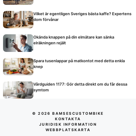
Vilket är egentligen Sveriges bästa kaffe? Expertens
dom förvånar
Okända knappen på din elmätare kan sänka
elräkningen rejält
Spara tusenlappar på matkontot med detta enkla
knep
Vårdguiden 1177: Gör detta direkt om du får dessa
symtom
© 2026 BAMSESCUSTOMBIKE
KONTAKTA
JURIDISK INFORMATION
WEBBPLATSKARTA