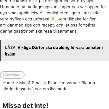
med en kritisk blick på de ingredienser du väljer.
Utmana dina matlagningskunskaper och var öppen för
nya smakupplevelser! Hemligheten ligger i att alltid
vara nyfiken och utforska
. Kom tillbaka för fler
artiklar med tips och recept, och låt oss fortsätta
denna gastronomiska resa tillsammans.
LÄSA
Viktigt: Därför ska du aldrig förvara tomater i
kylen
Matälskare
Home
>
Mat & Smak
>
Experten varnar: Blanda
aldrig dessa två sorters livsmedel
Missa det inte!