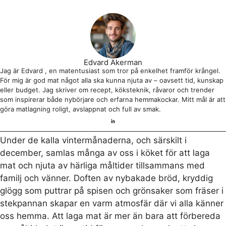
Edvard Akerman
Jag är Edvard , en matentusiast som tror på enkelhet framför krångel.
För mig är god mat något alla ska kunna njuta av – oavsett tid, kunskap
eller budget. Jag skriver om recept, köksteknik, råvaror och trender
som inspirerar både nybörjare och erfarna hemmakockar. Mitt mål är att
göra matlagning roligt, avslappnat och full av smak.
Under de kalla vintermånaderna, och särskilt i
december, samlas många av oss i köket för att laga
mat och njuta av härliga måltider tillsammans med
familj och vänner. Doften av nybakade bröd, kryddig
glögg som puttrar på spisen och grönsaker som fräser i
stekpannan skapar en varm atmosfär där vi alla känner
oss hemma. Att laga mat är mer än bara att förbereda