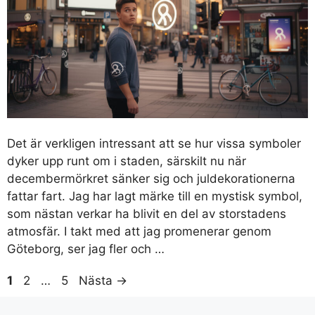
Det är verkligen intressant att se hur vissa symboler
dyker upp runt om i staden, särskilt nu när
decembermörkret sänker sig och juldekorationerna
fattar fart. Jag har lagt märke till en mystisk symbol,
som nästan verkar ha blivit en del av storstadens
atmosfär. I takt med att jag promenerar genom
Göteborg, ser jag fler och …
Sida
Sida
Sida
1
2
…
5
Nästa
→