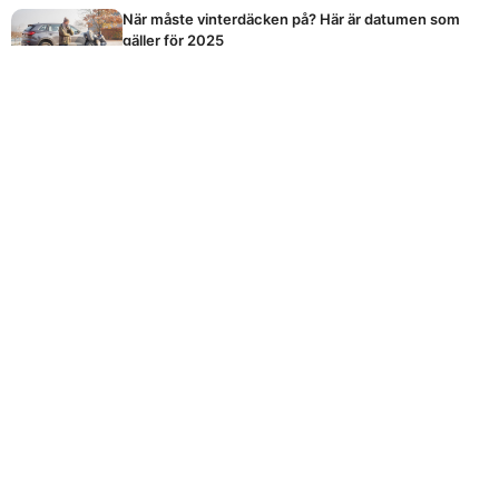
När måste vinterdäcken på? Här är datumen som
gäller för 2025
Vilket är egentligen Sveriges bästa kaffe? Expertens
dom förvånar
Okända knappen på din elmätare kan sänka
elräkningen rejält
Spara tusenlappar på matkontot med detta enkla
knep
Vårdguiden 1177: Gör detta direkt om du får dessa
symtom
© 2026 BAMSESCUSTOMBIKE
KONTAKTA