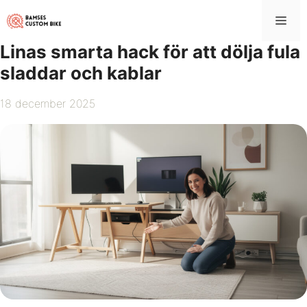
Hoppa
Me
till
innehåll
Linas smarta hack för att dölja fula
sladdar och kablar
18 december 2025