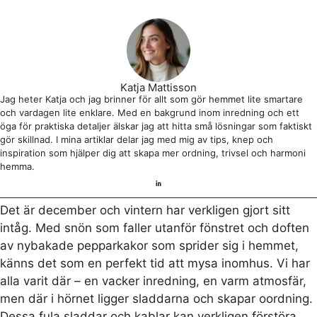
Katja Mattisson
Jag heter Katja och jag brinner för allt som gör hemmet lite smartare
och vardagen lite enklare. Med en bakgrund inom inredning och ett
öga för praktiska detaljer älskar jag att hitta små lösningar som faktiskt
gör skillnad. I mina artiklar delar jag med mig av tips, knep och
inspiration som hjälper dig att skapa mer ordning, trivsel och harmoni
hemma.
Det är december och vintern har verkligen gjort sitt
intåg. Med snön som faller utanför fönstret och doften
av nybakade pepparkakor som sprider sig i hemmet,
känns det som en perfekt tid att mysa inomhus. Vi har
alla varit där – en vacker inredning, en varm atmosfär,
men där i hörnet ligger sladdarna och skapar oordning.
Dessa fula sladdar och kablar kan verkligen förstöra