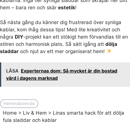
kablarna. Inga fler synliga sladdar som skräpar ner ditt
hem – bara ren och skär
estetik
!
Så nästa gång du känner dig frustrerad över synliga
kablar, kom ihåg dessa tips! Med lite kreativitet och
några
DIY
-projekt kan ett stökigt hem förvandlas till en
stilren och harmonisk plats. Så sätt igång att
dölja
sladdar
och njut av ett mer organiserat hem!
LÄSA
Experternas dom: Så mycket är din bostad
värd i dagens marknad
Hemmaboende
Home
>
Liv & Hem
>
Linas smarta hack för att dölja
fula sladdar och kablar