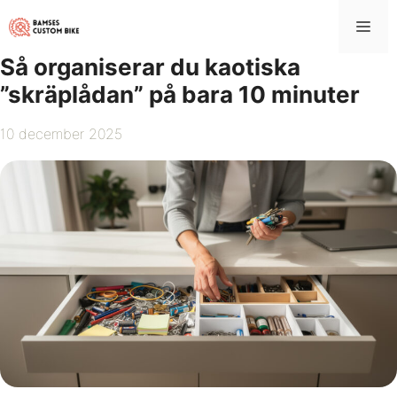
Hoppa
Me
till
innehåll
Så organiserar du kaotiska
”skräplådan” på bara 10 minuter
10 december 2025