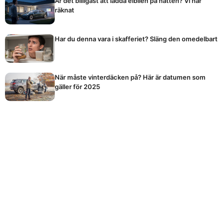
Är det billigast att ladda elbilen på natten? Vi har
räknat
Har du denna vara i skafferiet? Släng den omedelbart
När måste vinterdäcken på? Här är datumen som
gäller för 2025
Vilket är egentligen Sveriges bästa kaffe? Expertens
dom förvånar
Okända knappen på din elmätare kan sänka
elräkningen rejält
Spara tusenlappar på matkontot med detta enkla
knep