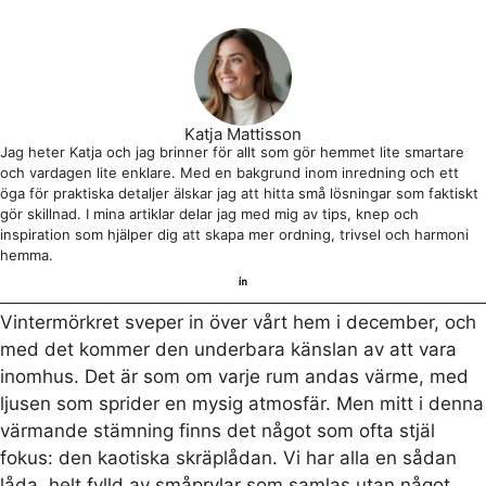
Katja Mattisson
Jag heter Katja och jag brinner för allt som gör hemmet lite smartare
och vardagen lite enklare. Med en bakgrund inom inredning och ett
öga för praktiska detaljer älskar jag att hitta små lösningar som faktiskt
gör skillnad. I mina artiklar delar jag med mig av tips, knep och
inspiration som hjälper dig att skapa mer ordning, trivsel och harmoni
hemma.
Vintermörkret sveper in över vårt hem i december, och
med det kommer den underbara känslan av att vara
inomhus. Det är som om varje rum andas värme, med
ljusen som sprider en mysig atmosfär. Men mitt i denna
värmande stämning finns det något som ofta stjäl
fokus: den kaotiska skräplådan. Vi har alla en sådan
låda, helt fylld av småprylar som samlas utan något