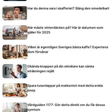
Har du denna vara i skafferiet? Släng den omedelbart
När måste vinterdäcken på? Här är datumen som
gäller för 2025
Vilket är egentligen Sveriges bästa kaffe? Expertens
dom förvånar
Okända knappen på din elmätare kan sänka
elräkningen rejält
Spara tusenlappar på matkontot med detta enkla
knep
Vårdguiden 1177: Gör detta direkt om du får dessa
symtom