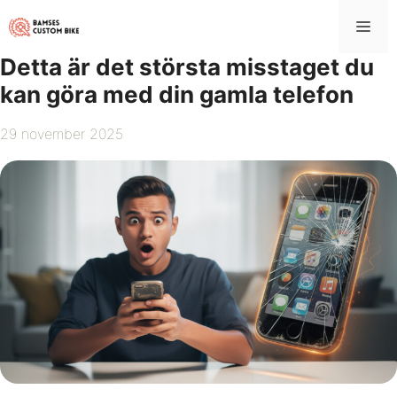
Hoppa
Me
till
innehåll
Detta är det största misstaget du
kan göra med din gamla telefon
29 november 2025