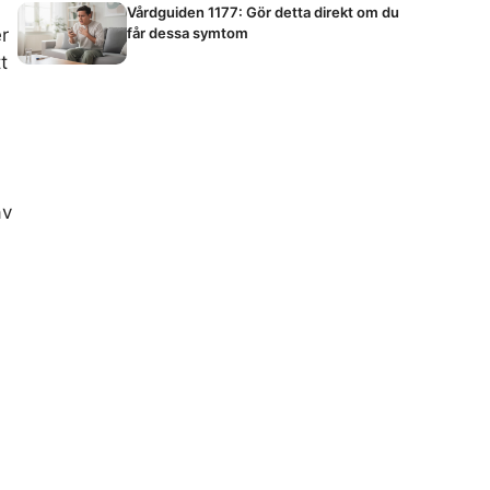
Vårdguiden 1177: Gör detta direkt om du
får dessa symtom
er
t
av