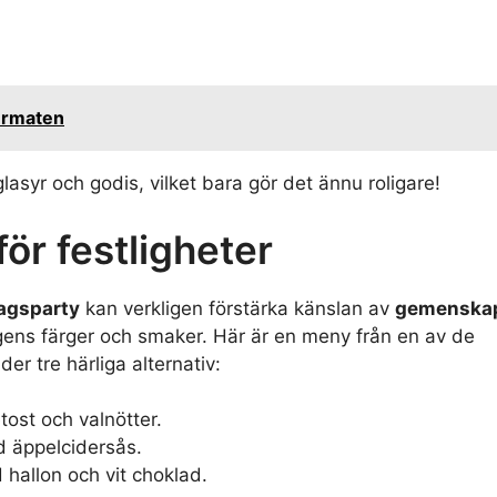
termaten
lasyr och godis, vilket bara gör det ännu roligare!
ör festligheter
agsparty
kan verkligen förstärka känslan av
gemenska
gens färger och smaker. Här är en meny från en av de
er tre härliga alternativ:
ost och valnötter.
 äppelcidersås.
allon och vit choklad.