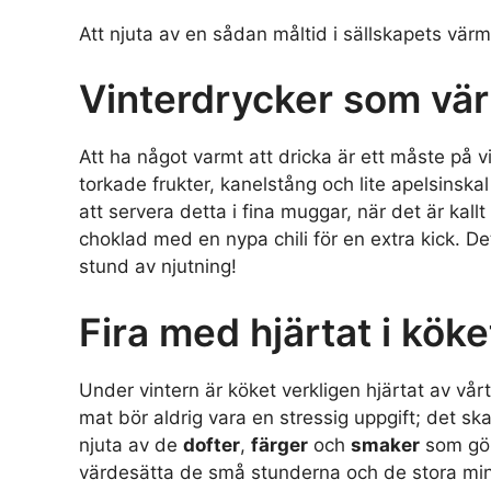
Att njuta av en sådan måltid i sällskapets vär
Vinterdrycker som vä
Att ha något varmt att dricka är ett måste på
torkade frukter, kanelstång och lite apelsinskal
att servera detta i fina muggar, när det är kallt
choklad med en nypa chili för en extra kick. 
stund av njutning!
Fira med hjärtat i köke
Under vintern är köket verkligen hjärtat av vår
mat bör aldrig vara en stressig uppgift; det s
njuta av de
dofter
,
färger
och
smaker
som gör 
värdesätta de små stunderna och de stora mi