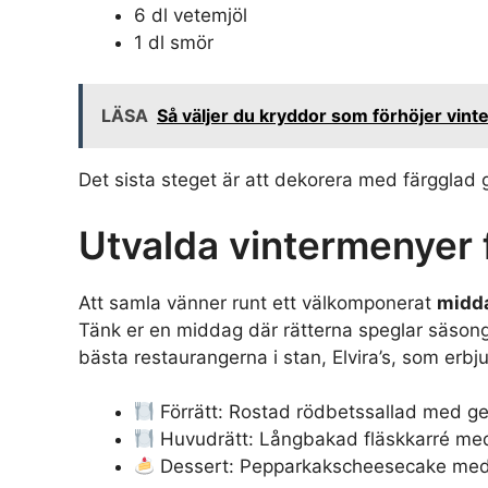
6 dl vetemjöl
1 dl smör
LÄSA
Så väljer du kryddor som förhöjer vin
Det sista steget är att dekorera med färgglad g
Utvalda vintermenyer f
Att samla vänner runt ett välkomponerat
midd
Tänk er en middag där rätterna speglar säson
bästa restaurangerna i stan, Elvira’s, som erbjud
Förrätt: Rostad rödbetssallad med get
Huvudrätt: Långbakad fläskkarré med
Dessert: Pepparkakscheesecake med h