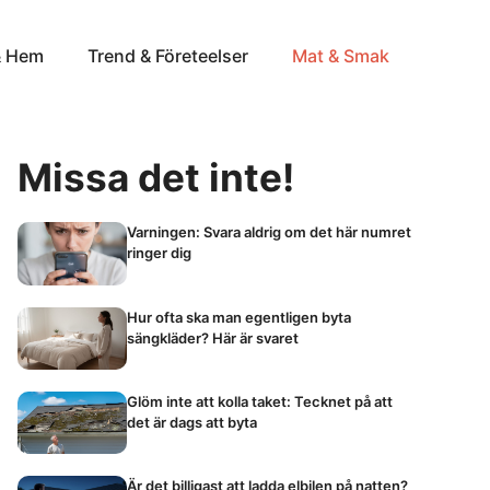
& Hem
Trend & Företeelser
Mat & Smak
Missa det inte!
Varningen: Svara aldrig om det här numret
ringer dig
Hur ofta ska man egentligen byta
sängkläder? Här är svaret
Glöm inte att kolla taket: Tecknet på att
det är dags att byta
Är det billigast att ladda elbilen på natten?