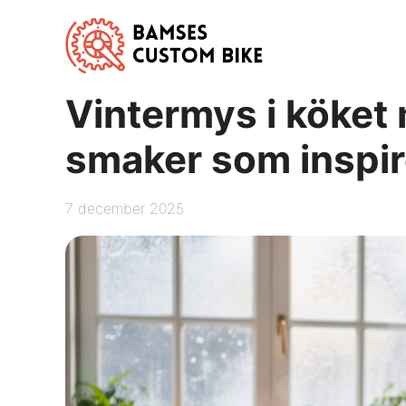
Hoppa
till
innehåll
Vintermys i köket 
smaker som inspir
7 december 2025