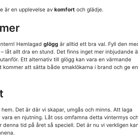
me är en upplevelse av
komfort
och glädje.
rmer
 vintern! Hemlagad
glögg
är alltid ett bra val. Fyll den me
 – låt allt dra en stund. Det finns inget mer inbjudande 
 utanför. Ett alternativ till glögg kan vara en värmande
Det kommer att sätta både smaklökarna i brand och ge en
t
t hem. Det är där vi skapar, umgås och minns. Att laga
ka vara en njutning. Låt oss omfamna detta vintermys oc
denna tid på året så speciell. Det är nu vi verkligen ka
nnena.