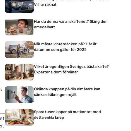
Vi har räknat
Har du denna vara i skafferiet? Släng den
omedelbart
När måste vinterdäcken på? Här är
datumen som gäller för 2025
Vilket är egentligen Sveriges bästa kaffe?
Expertens dom förvånar
Okända knappen på din elmätare kan
av
sänka elräkningen rejält
Spara tusenlappar på matkontot med
detta enkla knep
et
r.