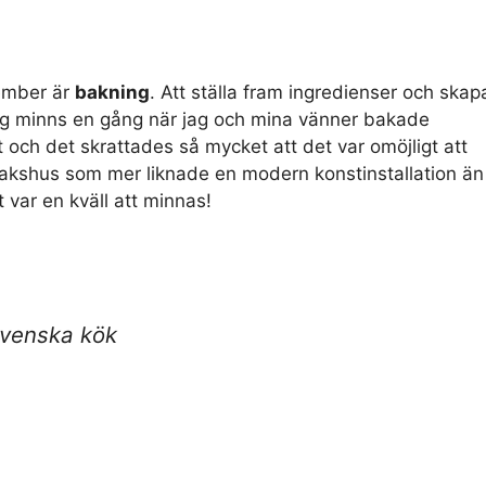
cember är
bakning
. Att ställa fram ingredienser och skap
 Jag minns en gång när jag och mina vänner bakade
t och det skrattades så mycket att det var omöjligt att
rkakshus som mer liknade en modern konstinstallation än
t var en kväll att minnas!
svenska kök